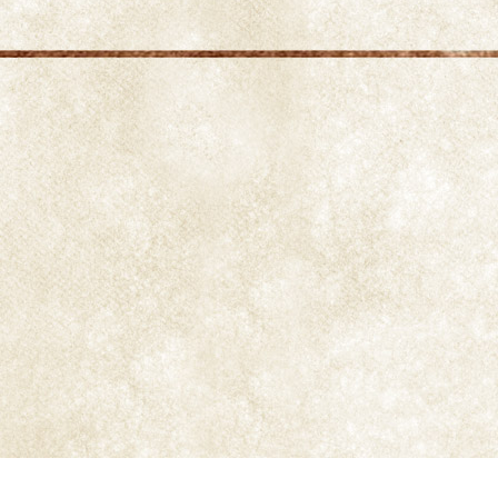
La
máquina eléctrica de entubar
permite hacer
nuestros cigarrillos de una manera automática.
Utiliza tubos que son como un cigarrillo con filtro y
vacios de tabaco. Se utilizan para
tabaco
expandido y de liar
. Los
cigarrillos obtenidos tienen un acabado similar a
los de las cajetillas que compramos en el estanco.