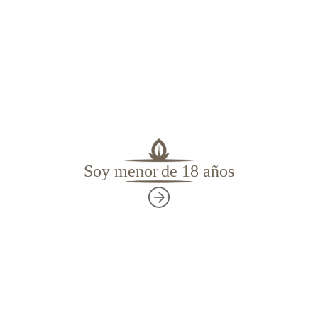
La
máquina de rodillo
consta de dos rodillos y una
"banda" continua de material plástico o tela.
Suelen fabricarse en plástico, metal o combinación
de ambos. Utilizan un
papel
con un largo de 75-
78 mm y con un diámetro de
boquilla
entre 6 y
8mm.
Soy menor
de 18 años