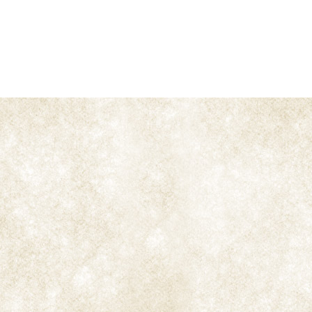
Las
máquinas de entubar manuales
permiten hacer
nuestros cigarrillos de una manera manual
utilizando los tubos que son como un cigarrillo
con filtro y vacios de tabaco. Se utilizan para
tabaco expandido y de liar
. Suelen usarse con
tubos con un largo de
papel
de 78mm aproximado
y con una
boquilla
de entre 6 y 8mm. Se
pueden transportar con relativa comodidad por su
tamaño.