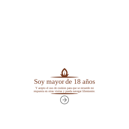
Soy mayor
de 18 años
Y acepto el uso de cookies para que se recuerde mi
respuesta en otras visitas y pueda navegar libremente.
Para las máquinas entubadoras se venden los
tubos en cajas con un número variable de
unidades.