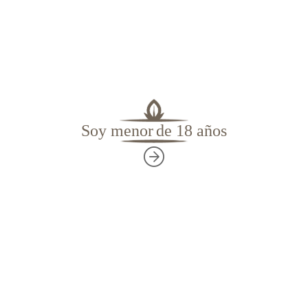
Artvin
se considera una Sub-variedad
del
Trabzon.
Más información
Soy menor
de 18 años
Es la más grande de los tabacos
turcos
,
pudiendo sobrepasar los 50 cm. Es elástica y fina.
El
curado
le hace tomar tonos entre cobrizos y
rojos.