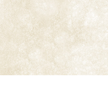
fumada
fuerte
, presenta escaso aroma en
comparación con otros tabacos
turcos
. Es de los
denominados semi-orientales.
Artvin
se considera una Sub-variedad del
Trabzon,
siendo muy parecido a este, aunque con menor
contenido de nicotina, entre 1,5 a 2 % y hojas más
pequeñas. Es menos fuerte que el Trabzon. Se
cultiva cerca de Artvin, en el extremo nororiental de