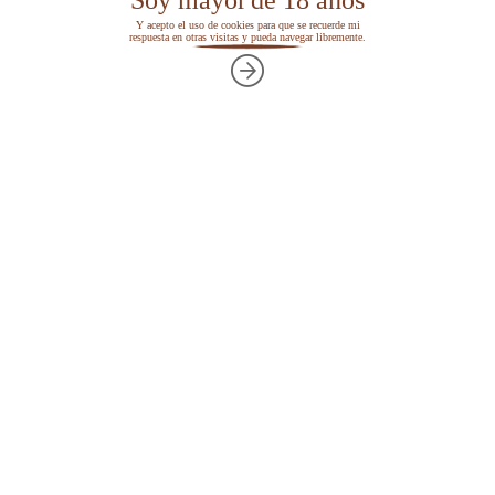
Y acepto el uso de cookies para que se recuerde mi
respuesta en otras visitas y pueda navegar libremente.
Nicotiana Alata | tabacopedia
Referencias
Canal de YouTube tabacopedia