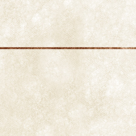
ornamental por sus flores de tabaco coloridas con
forma de trompeta, que llenan el aire de una
agradable e intensa fragancia cuando se abren.
Actualmente se han conseguido híbridos que
permanecen sus flores de tabaco abiertas también
durante el día. Todos los cultivares son muy fáciles
de cultivar, y poseen una amplia gama de colores
muy variados con tonalidades amarillas, púrpuras,
rosadas, rojas o blancas, incluso se pueden dar
flores de tabaco que cambian de tonalidad.