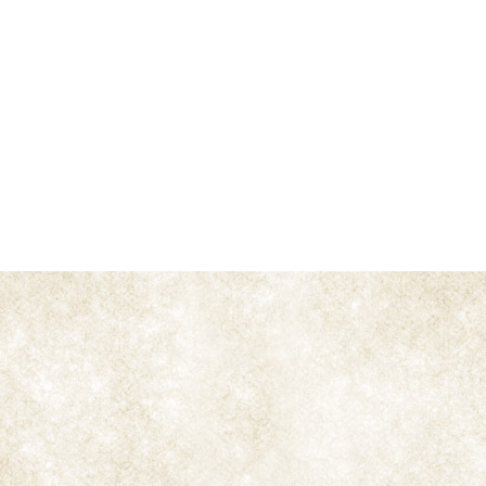
En cuanto a sus necesidades lumínicas de este
tabaco, es muy exigente, pudiéndose situar sólo en
lugares con exposición directa al Sol para no
repercutir negativamente en su crecimiento de
forma normal.
Su cultivo no solo se ha realizado para su
aprovechamiento como tabaco. También se han
cultivado desde siempre como planta de tabaco