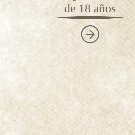
de 18 años
Referencias
Flake
|
Plug
|
Mixtur