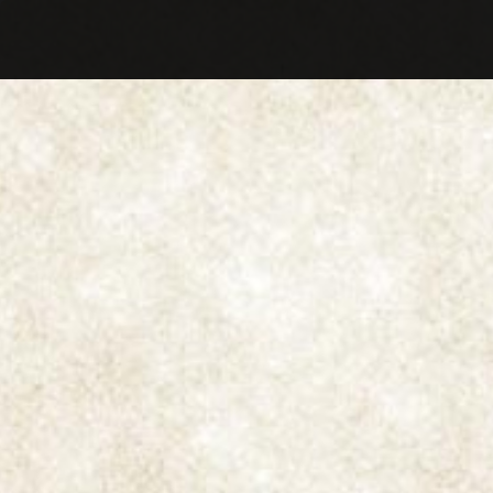
MENU
Cake
Cake
(pastel en 
Se diferencia del
con hojas entera
El
Curly Cut
es u