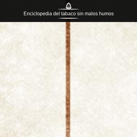
Temáticas
|
Categorías
|
Definiciones
Enciclopedia del tabaco sin malos humos
Información, para la formación
inglés) es el bloque resultante tras haber sometido e
plug
en que el
Cake
está hecho con tabaco previamente
s. El
Crumble Cake
es un
Cake
que se
presenta más o 
n
Cake
cortado en rebanadas o rodajas.