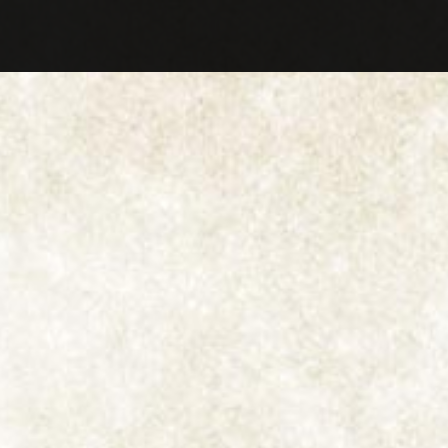
Entrar
l tabaco a presión.
 cortado en vez de
menos desmenuzado.