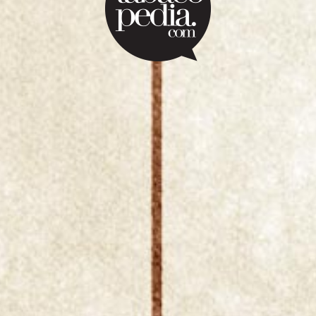
e
|
Cavendish
|
Navy Cut
|
Cube Cut
|
Ready Rubbed
|
Spun Cut