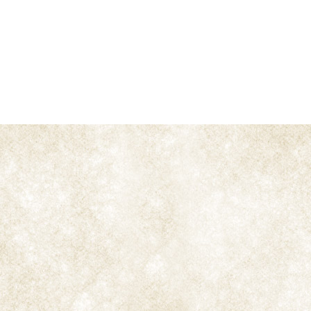
Shekk-el-Bint es un
tabaco fuerte
, de gran impacto
debido a su gran carga de nicotina que es
la parcialmente responsable de su robusto cuerpo
al fumarse.
Después del largo proceso de
curación
, las hojas
adquieren un profundo color marrón muy oscuro,
con un aroma acre, ligeramente ácido, y sabor
ahumado. Su sabor muy firme y un poco picante, tal
vez hasta se podría considerar áspero, fácilmente
puede dominar una mezcla si se utiliza en gran
medida, prevaliendo sobre cualquier tipo
de tabaco.
En pequeñas cantidades, aporta un toque de