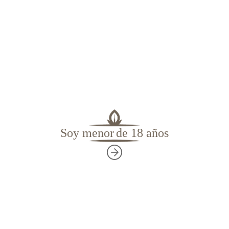
Más información
Una vez cosechado, las hojas se
secan al sol
,
para más tarde colgarlas en secaderos encima
de fuegos de hierbas y maderas, que les
proporcionan ese característico aroma ahumado y
ese particular sabor.
Soy menor
de 18 años