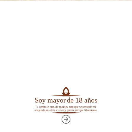
No es recomendable para fumar solo, sin mezclar,
salvo para los amantes de los tabacos
extremadamente fuertes. Su sabor es
tremendamente amargo y permanecerá un largo
tiempo en la boca.
Hoy en día este tipo de tabaco se cultiva muy
poco, gran parte de la produccción de Latakia se
realiza desde
Chipre
, donde el tabaco utilizado
tiene unas características distintas.
Latakia Siria
Soy mayor
de 18 años
Y acepto el uso de cookies para que se recuerde mi
respuesta en otras visitas y pueda navegar libremente.